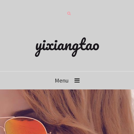
yixiangtao
Menu