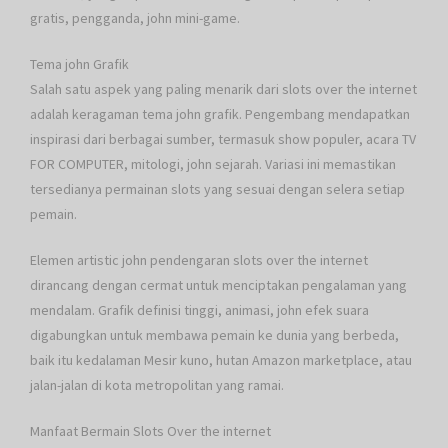
gratis, pengganda, john mini-game.
Tema john Grafik
Salah satu aspek yang paling menarik dari slots over the internet
adalah keragaman tema john grafik. Pengembang mendapatkan
inspirasi dari berbagai sumber, termasuk show populer, acara TV
FOR COMPUTER, mitologi, john sejarah. Variasi ini memastikan
tersedianya permainan slots yang sesuai dengan selera setiap
pemain.
Elemen artistic john pendengaran slots over the internet
dirancang dengan cermat untuk menciptakan pengalaman yang
mendalam. Grafik definisi tinggi, animasi, john efek suara
digabungkan untuk membawa pemain ke dunia yang berbeda,
baik itu kedalaman Mesir kuno, hutan Amazon marketplace, atau
jalan-jalan di kota metropolitan yang ramai.
Manfaat Bermain Slots Over the internet