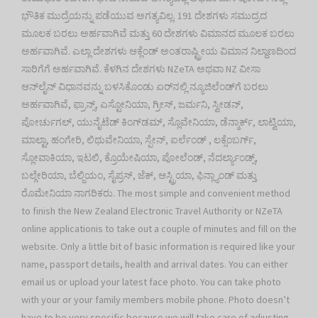
ಭೌತಿಕ ಮುದ್ರೆಯನ್ನು ಪಡೆಯುವ ಅಗತ್ಯವಿಲ್ಲ. 191 ದೇಶಗಳು ಸಮುದ್ರದ
ಮೂಲಕ ಬರಲು ಅರ್ಹವಾಗಿವೆ ಮತ್ತು 60 ದೇಶಗಳು ವಿಮಾನದ ಮೂಲಕ ಬರಲು
ಅರ್ಹವಾಗಿವೆ. ಎಲ್ಲಾ ದೇಶಗಳು ಆಕ್ಲೆಂಡ್ ಅಂತರಾಷ್ಟ್ರೀಯ ವಿಮಾನ ನಿಲ್ದಾಣದಿಂದ
ಸಾರಿಗೆಗೆ ಅರ್ಹವಾಗಿವೆ. ಕೆಳಗಿನ ದೇಶಗಳು NZeTA ಅಥವಾ NZ ವೀಸಾ
ಆನ್‌ಲೈನ್ ವಿಧಾನವನ್ನು ಬಳಸಿಕೊಂಡು ಏರ್‌ನಲ್ಲಿ ನ್ಯೂಜಿಲೆಂಡ್‌ಗೆ ಬರಲು
ಅರ್ಹವಾಗಿವೆ, ಫ್ರಾನ್ಸ್, ಎಸ್ಟೋನಿಯಾ, ಗ್ರೀಸ್, ಜರ್ಮನಿ, ಸ್ವೀಡನ್,
ಪೋರ್ಚುಗಲ್, ಯುನೈಟೆಡ್ ಕಿಂಗ್‌ಡಮ್, ಸ್ಲೊವೇನಿಯಾ, ಡೆನ್ಮಾರ್ಕ್, ಲಾಟ್ವಿಯಾ,
ಮಾಲ್ಟಾ, ಹಂಗೇರಿ, ಲಿಥುವೇನಿಯಾ, ಸ್ಪೇನ್, ಐರ್ಲೆಂಡ್ , ಲಕ್ಸೆಂಬರ್ಗ್,
ಸ್ಲೋವಾಕಿಯಾ, ಇಟಲಿ, ಕ್ರೊಯೇಷಿಯಾ, ಪೋಲೆಂಡ್, ನೆದರ್ಲ್ಯಾಂಡ್ಸ್,
ಬಲ್ಗೇರಿಯಾ, ಬೆಲ್ಜಿಯಂ, ಸೈಪ್ರಸ್, ಜೆಕ್, ಆಸ್ಟ್ರಿಯಾ, ಫಿನ್ಲ್ಯಾಂಡ್ ಮತ್ತು
ರೊಮೇನಿಯಾ ನಾಗರಿಕರು. The most simple and convenient method
to finish the New Zealand Electronic Travel Authority or NZeTA
online applicationis to take out a couple of minutes and fill on the
website. Only a little bit of basic information is required like your
name, passport details, health and arrival dates. You can either
email us or upload your latest face photo. You can take photo
with your or your family members mobile phone. Photo doesn’t
have to be very specific because we will take care of adjusting