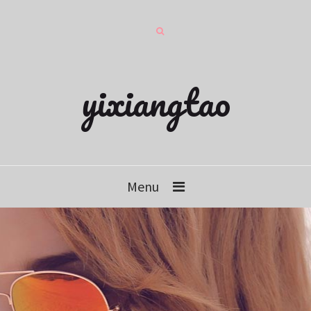
yixiangtao
Menu