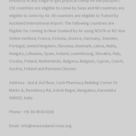
Embassy at any stage or get physical stamp on the passport.
191 countries are eligible to come by Seas and 60 countries are
eligible to come by Air. All countries are eligible to Transit by
Auckland International Airport. The following countries are
Eligible for coming to New Zealand by Air using NZeTA or NZ Visa
Online method, France, Estonia, Greece, Germany, Sweden,
Portugal, United Kingdom, Slovenia, Denmark, Latvia, Malta,
Hungary, Lithuania, Spain, Ireland, Luxembourg, Slovakia, Italy,
Croatia, Poland, Netherlands, Bulgaria, Belgium, Cyprus, Czech,
Austria, Finland and Romania Citizens.
Address : 2nd & 3rd floor, Cash Pharmacy Building Corner St
Marks &, Residency Rd, Ashok Nagar, Bengaluru, Karnataka
560025, India
Phone : +91 80 4530 0100
Email :
info@newzealand-visas.org