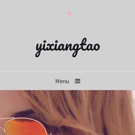
yixiangtao
Menu