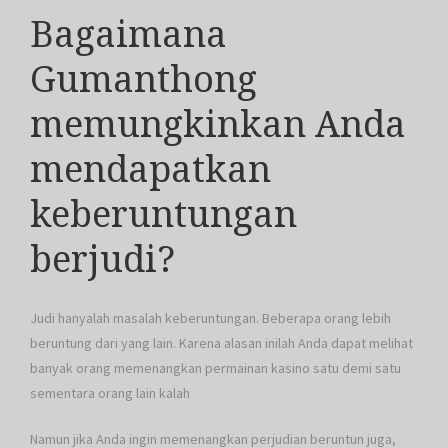
Bagaimana
Gumanthong
memungkinkan Anda
mendapatkan
keberuntungan
berjudi?
Judi hanyalah masalah keberuntungan. Beberapa orang lebih
beruntung dari yang lain. Karena alasan inilah Anda dapat melihat
banyak orang memenangkan permainan kasino satu demi satu
sementara orang lain kalah
Namun jika Anda ingin memenangkan perjudian beruntun juga,