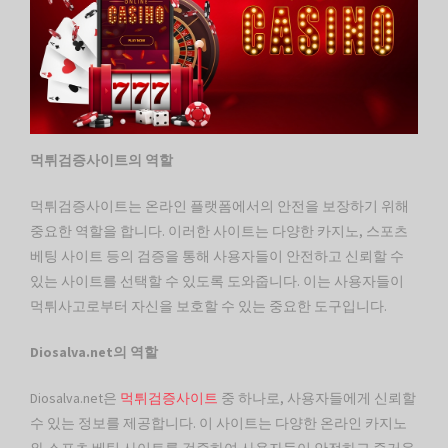
먹튀검증사이트의 역할
먹튀검증사이트는 온라인 플랫폼에서의 안전을 보장하기 위해
중요한 역할을 합니다. 이러한 사이트는 다양한 카지노, 스포츠
베팅 사이트 등의 검증을 통해 사용자들이 안전하고 신뢰할 수
있는 사이트를 선택할 수 있도록 도와줍니다. 이는 사용자들이
먹튀사고로부터 자신을 보호할 수 있는 중요한 도구입니다.
Diosalva.net의 역할
Diosalva.net은
먹튀검증사이트
중 하나로, 사용자들에게 신뢰할
수 있는 정보를 제공합니다. 이 사이트는 다양한 온라인 카지노
와 스포츠 베팅 사이트를 검증하여 사용자들이 안전하고 즐거운