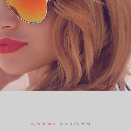
by
Anderson
-
March 23, 2024