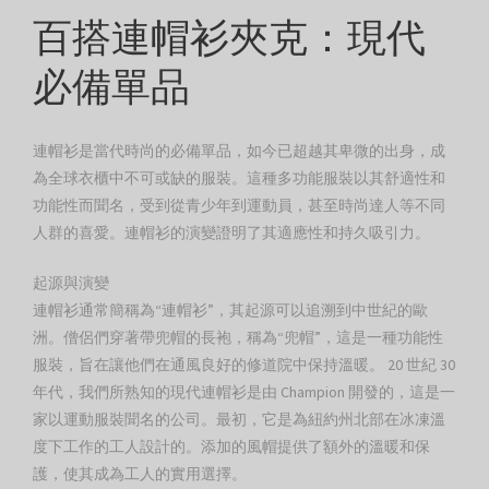
百搭連帽衫夾克：現代
必備單品
連帽衫是當代時尚的必備單品，如今已超越其卑微的出身，成
為全球衣櫃中不可或缺的服裝。這種多功能服裝以其舒適性和
功能性而聞名，受到從青少年到運動員，甚至時尚達人等不同
人群的喜愛。連帽衫的演變證明了其適應性和持久吸引力。
起源與演變
連帽衫通常簡稱為“連帽衫”，其起源可以追溯到中世紀的歐
洲。僧侶們穿著帶兜帽的長袍，稱為“兜帽”，這是一種功能性
服裝，旨在讓他們在通風良好的修道院中保持溫暖。 20 世紀 30
年代，我們所熟知的現代連帽衫是由 Champion 開發的，這是一
家以運動服裝聞名的公司。最初，它是為紐約州北部在冰凍溫
度下工作的工人設計的。添加的風帽提供了額外的溫暖和保
護，使其成為工人的實用選擇。