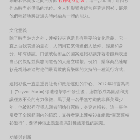
動服和休閒服之間的界限
拉鍊衛衣訂製
，進一步鞏固了連帽衫
作為時尚必備品的地位。名人和影響者經常穿著連帽衫，展示
他們輕鬆地將舒適與時尚融為一體的能力。
文化意義
除了時尚魅力之外，連帽衫夾克還具有重要的文化意義。它一
直是自我表達的畫布，人們用它來傳達個人信仰、歸屬和身
分。印有標誌、口號或藝術品的圖案連帽衫讓穿著者能夠表達
自己的觀點並與志同道合的人建立聯繫。例如，樂隊商品連帽
衫是粉絲表達對他們最喜歡的音樂家的支持的一種流行方式。
連帽衫也一直是重要社會和政治運動的中心。 2012 年特雷馮馬
丁 (Trayvon Martin) 慘遭槍擊事件發生後，連帽衫成為團結和抗
議種族不公的有力像徵。馬丁是一名手無寸鐵的非裔美國少
年，他被鄰裡守望志願者開槍打死時，身穿連帽衫。這一事件
引發了全國範圍內的憤怒，支持者穿上連帽衫並組織“百萬連帽
衫遊行”，要求伸張正義並提高對種族定性的認識。
功能與創新