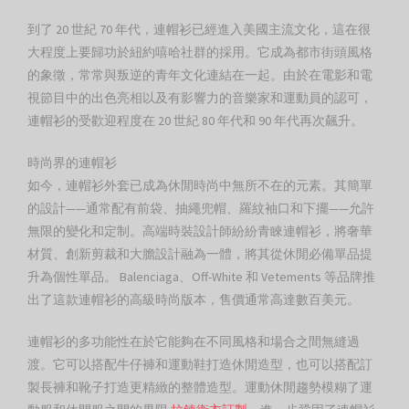
到了 20 世紀 70 年代，連帽衫已經進入美國主流文化，這在很
大程度上要歸功於紐約嘻哈社群的採用。它成為都市街頭風格
的象徵，常常與叛逆的青年文化連結在一起。由於在電影和電
視節目中的出色亮相以及有影響力的音樂家和運動員的認可，
連帽衫的受歡迎程度在 20 世紀 80 年代和 90 年代再次飆升。
時尚界的連帽衫
如今，連帽衫外套已成為休閒時尚中無所不在的元素。其簡單
的設計——通常配有前袋、抽繩兜帽、羅紋袖口和下擺——允許
無限的變化和定制。高端時裝設計師紛紛青睞連帽衫，將奢華
材質、創新剪裁和大膽設計融為一體，將其從休閒必備單品提
升為個性單品。 Balenciaga、Off-White 和 Vetements 等品牌推
出了這款連帽衫的高級時尚版本，售價通常高達數百美元。
連帽衫的多功能性在於它能夠在不同風格和場合之間無​​縫過
渡。它可以搭配牛仔褲和運動鞋打造休閒造型，也可以搭配訂
製長褲和靴子打造更精緻的整體造型。運動休閒趨勢模糊了運