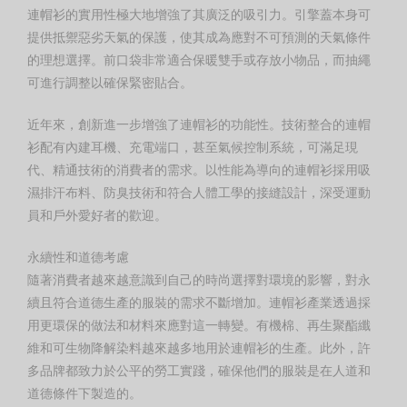
連帽衫的實用性極大地增強了其廣泛的吸引力。引擎蓋本身可
提供抵禦惡劣天氣的保護，使其成為應對不可預測的天氣條件
的理想選擇。前口袋非常適合保暖雙手或存放小物品，而抽繩
可進行調整以確保緊密貼合。
近年來，創新進一步增強了連帽衫的功能性。技術整合的連帽
衫配有內建耳機、充電端口，甚至氣候控制系統，可滿足現
代、精通技術的消費者的需求。以性能為導向的連帽衫採用吸
濕排汗布料、防臭技術和符合人體工學的接縫設計，深受運動
員和戶外愛好者的歡迎。
永續性和道德考慮
隨著消費者越來越意識到自己的時尚選擇對環境的影響，對永
續且符合道德生產的服裝的需求不斷增加。連帽衫產業透過採
用更環保的做法和材料來應對這一轉變。有機棉、再生聚酯纖
維和可生物降解染料越來越多地用於連帽衫的生產。此外，許
多品牌都致力於公平的勞工實踐，確保他們的服裝是在人道和
道德條件下製造的。