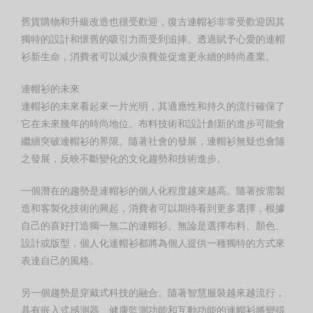
舊貨購物和升級改造也很受歡迎，復古連帽衫非常受歡迎因其
獨特的設計和懷舊的吸引力而受到追捧。透過賦予心愛的連帽
衫新生命，消費者可以減少浪費並促進更永續的時尚產業。
連帽衫的未來
連帽衫的未來看起來一片光明，其適應性和持久的流行確保了
它在未來幾年的時尚地位。布料技術和設計創新的進步可能會
繼續突破連帽衫的界限。隨著社會的發展，連帽衫無疑也會隨
之發展，反映不斷變化的文化趨勢和技術進步。
一個潛在的趨勢是連帽衫的個人化程度越來越高。隨著按需製
造和客製化技術的興起，消費者可以期待看到更多選擇，根據
自己的喜好打造獨一無二的連帽衫。無論是選擇布料、顏色、
設計或版型，個人化連帽衫都將為個人提供一種獨特的方式來
表達自己的風格。
另一個趨勢是穿戴式科技的融合。隨著智慧服裝越來越流行，
具有嵌入式感測器、健康監測功能和互動功能的連帽衫將變得