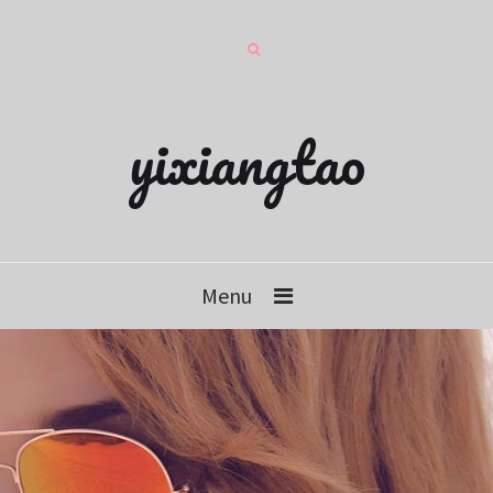
yixiangtao
Menu