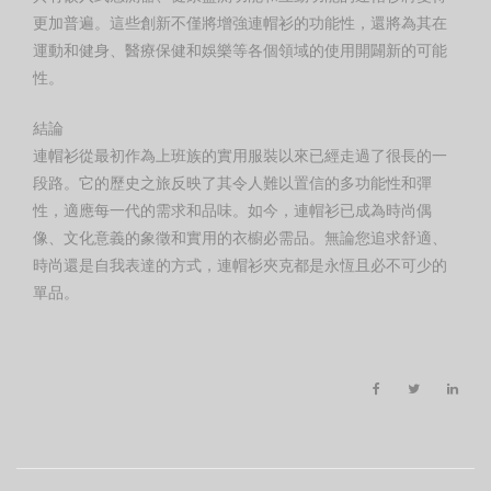
更加普遍。這些創新不僅將增強連帽衫的功能性，還將為其在
運動和健身、醫療保健和娛樂等各個領域的使用開闢新的可能
性。
結論
連帽衫從最初作為上班族的實用服裝以來已經走過了很長的一
段路。它的歷史之旅反映了其令人難以置信的多功能性和彈
性，適應每一代的需求和品味。如今，連帽衫已成為時尚偶
像、文化意義的象徵和實用的衣櫥必需品。無論您追求舒適、
時尚還是自我表達的方式，連帽衫夾克都是永恆且必不可少的
單品。