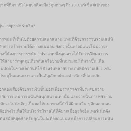
ตที่ดีมากซึ่งโดยปกติจะมีแง่มุมต่างๆ ถึง 10 เปอร์เซ็นต์เป็นของ
่น Loophole รับเงิน?
ารพนันที่เต็มไปด้วยความสนุกสนาน แทนที่ด้วยการรวบรวมเสน่ห์
ับการสร้างรายได้อย่างแน่นอน ยิ่งกว่านั้นอาจมีแนวโน้มว่าจะ
นวทางนี้ต้องการการพนัน 3 ประเภท ซึ่งคุณอาจได้รับการฝึกฝน การ
ห้สามารถพูดคุยเกี่ยวกับเครือข่ายที่เหมาะสมได้มากขึ้น เพื่อ
ามปกติในช่วงเจ็ดวันที่ใช้สำหรับหลายประเภทที่มีความเสี่ยง เช่น
ำประตูในตอนแรกและเป็นสัญลักษณ์ของสำเนียงที่ปลอดภัย
อกลองเสี่ยงด้วยการเงินชั้นยอดเพื่อบรรลุราคาที่ประสบความ
งกับการเล่นการพนันที่สนุกสนานเท่านั้น และจากนั้นการพยายาม
กจะไม่บังเอิญ เป็นผลให้แนวทางนี้ยังได้ฝึกคนอื่น ๆ อีกหลายคน
างไรเพื่อให้แน่ใจว่ามีรายได้ที่ดีมากเมื่อธุรกิจอินเทอร์เน็ตดึง
รที่ทันสมัยที่สุดสำหรับคุณใน fx ที่ออกแบบมาเพื่อการเปลี่ยนการพนัน