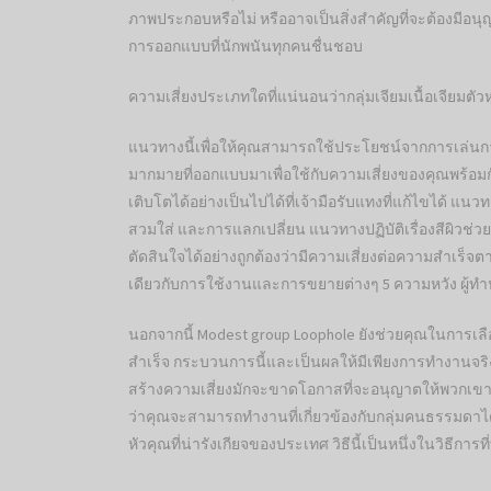
ภาพประกอบหรือไม่ หรืออาจเป็นสิ่งสำคัญที่จะต้องมีอนุญา
การออกแบบที่นักพนันทุกคนชื่นชอบ
ความเสี่ยงประเภทใดที่แน่นอนว่ากลุ่มเจียมเนื้อเจียมตัวหุ
แนวทางนี้เพื่อให้คุณสามารถใช้ประโยชน์จากการเล่นก
มากมายที่ออกแบบมาเพื่อใช้กับความเสี่ยงของคุณพร้อมก
เติบโตได้อย่างเป็นไปได้ที่เจ้ามือรับแทงที่แก้ไขได้ แ
สวมใส่ และการแลกเปลี่ยน แนวทางปฏิบัติเรื่องสีผิวช่วยใ
ตัดสินใจได้อย่างถูกต้องว่ามีความเสี่ยงต่อความสำเร็จต
เดียวกับการใช้งานและการขยายต่างๆ 5 ความหวัง ผู้ท
นอกจากนี้ Modest group Loophole ยังช่วยคุณในการเลื
สำเร็จ กระบวนการนี้และเป็นผลให้มีเพียงการทำงานจริ
สร้างความเสี่ยงมักจะขาดโอกาสที่จะอนุญาตให้พวกเขามั
ว่าคุณจะสามารถทำงานที่เกี่ยวข้องกับกลุ่มคนธรรมดาได้อย่
หัวคุณที่น่ารังเกียจของประเทศ วิธีนี้เป็นหนึ่งในวิธีกา