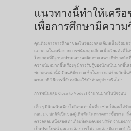
แนวทางนี้ทำให้เครือ
เพื่อการศึกษามีความซื
คุณต้องการการศึกษาช่องโหว่ของกลุ่มเจียมเนื้อเจียมตั
แตกต่างในเครือข่ายการพนันกลุ่มเจียมเนื้อเจียมตัวที่ไม
โดยกลุ่มที่มีฐานะปานกลางจะติดตามเฉพาะกีฬากอล์ฟที่
ความนิยมมากขึ้นเรื่อยๆ มีการรับรู้ของนักพนันมากขึ้นเสม
พบก่อนหน้านี้มี 7 คนที่มีความเชื่อในการถ่อพร้อมกับพื้น
ตามปกติ วิธีการนี้ยังคงมีผลใช้บังคับอยู่บ้างหรือไม่?
การพนันกลุ่ม Close to Modest จำนวนมากในปัจจุบัน
เด็ก ๆ มีนักพนันเพียงไม่กี่คนเท่านั้นที่จะช่วยให้คุณ
ก่อน 1% ปกติที่เป็นของผู้เดิมพันในตลาดการซื้อขาย . สิ่ง
ตรวจสอบหนึ่งสองเท่าเกือบทั้งหมดของ บริษัท จำนองก
เป็นประโยชน์ คุณอาจต้องการไม่ว่าจะต้องมีความเข้าใจใ