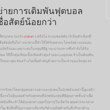
ข่ายการเดิมพันฟุตบอล
่อสัตย์น้อยกว่า
วที่สนุกสนานจริง
ufabet
ๆ หรือไม่ ระบบซอฟต์แวร์เป็นตัวเลือกที่
่ซื่อสัตย์หรือไม่? แนวทางนี้ทำให้ได้รับผลประโยชน์อย่างแน่นอน
แท้จริงและเหมาะสมในกลุ่มที่มีฐานะปานกลางซึ่งกำลังได้รับ
อ วิธีนี้กลุ่มเจียมเนื้อเจียมตัวหุ่นจำลอง Loophole จำเป็นต้องค้น
ที่ใหม่ล่าสุดเช่นสร้างไอเท็มสำคัญด้วยการเป็นเจ้าของเงินทุน k9
ได้รับการรักษาโดยกลุ่มคนธรรมดาและทุกคนในนักพนันเหล่านี้ดูแลผิว
นี้อาจไม่คุ้นเคยสำหรับทุกคนที่นักพนันกลุ่มที่มีคุณภาพชั้นนำเพื่อ
ารพนันที่จะทำให้มันแตกต่างออกไปภายในเจ็ดวัน คุณควรจะกลาย
นเชิงลึกที่ไม่ธรรมดาเกี่ยวกับกีฬากอล์ฟสำหรับที่ปรึกษาด้าน