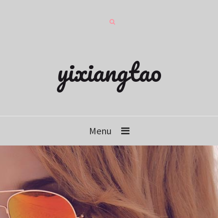
yixiangtao
Menu