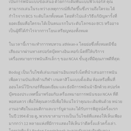
เป็นการพนันแบบข้อเสนอ ด้วยการเดิมพันแบบฟิวเจอร์ส คุณ
สามารถเล่นในระหว่างเหตุการณ์ที่เกิดขึ้นซึ่งรวมถึงใครจะได้
กำไรจาก BCS ระดับโลกทั้งหมด โดยทั่วไปแล้ววิธีแก้ปัญหารั้งที่
ยอดเยี่ยมคือใครจะได้เป็นคนแรกในระดับโลกของ BCS หรืออาจ
เป็นผู้ที่ได้กำไรจากการโยนเหรียญทองทั้งหมด
ในเวลานี้เราจะทำการทบทวน athlean-x โดยย่อซึ่งทั้งหมดมีชื่อ
เสียงมากผ่านทางสปอร์ตบุ๊คทางอินเทอร์เน็ตที่ให้บริการ
เครื่องหมายการพนันลีกเล็ก ๆ ของ NCAA ขั้นสูงที่มีคุณภาพดีที่สุด:
Bodog เป็นเว็บไซต์เล่นเกมผ่านอินเทอร์เน็ตที่นำเสนอการพนัน
เพื่อความบันเทิงด้านกีฬา เกมคาสิโนแบบดั้งเดิม ห้องหรือพื้นที่
ออนไลน์โป๊กเกอร์ที่ยอดเยี่ยม และยังมีการพนันม้าอีกด้วย สปอร์ต
บุ๊คของประเทศนี้มาพร้อมกับเครื่องหมายการพนันของ NCAA ที่ดี
พอสมควร เพื่อให้คุณควรมีเพื่อให้แน่ใจว่าคุณจะเดิมพันด้วย หน่วย
งานอาศัยในแอนติกาและบาร์บูดาและได้รับการพิสูจน์ครั้งแรก
ในปี 1994 ด้วย ดู, พวกเขาสามารถเป็นเว็บไซต์ที่แสดงให้เห็นเพียง
มากกว่า 12 หลายแห่งที่มีการแสดงให้เห็นว่าดีครั้งแล้วครั้งเล่า.
โดยปกติแล้ว Bodog Sportsbook จะยอมรับการเดิมพันทาง