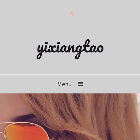
yixiangtao
Menu