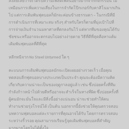
สงสัยเลยว่าจะได้รับความเพลิดเพลินอย่างมากจากกิจกรรมนี้ ไม่
เหมือนการเพิ่มความเสี่ยงในการจำกัดโป๊กเกอร์กับคาสิโนมากเกิน
ไป แต่การเดิมพันฟุตบอลก็มักจะค่อนข้างธรรมดา – ในกรณีที่มี
การดำเนินการที่เหมาะสม จริงๆ สำหรับใครก็ตามที่มุ่งเป้าไปที่
การจ่ายเงินจำนวนมหาศาลที่ตกลงกันไว้ แต่หากทีมของคุณได้รับ
ชัยชนะหรืออาจจะตกรอบไปอย่างง่ายดาย วิธีที่ดีที่สุดคือหาแต้ม
เดิมพันฟุตบอลที่ดีที่สุด
หลีกหนีจาก No Steel Unturned ใด ๆ
คะแนนการเดิมพันฟุตบอลมักจะเปิดเผยอย่างรวดเร็ว เมื่อคุณ
ทดสอบลีกฟุตบอลบางประเภทเป็นประจำ คุณจะต้องมีความคิด
เกี่ยวกับความน่าจะเป็นของฤดูกาลอยู่แล้ว เช่น ซึ่งบ่อยครั้งที่ทีม
กำลังก้าวหน้าไปด้วยดีหรืออาจจะสำเร็จในทางที่ผิด ซึ่งบ่อยครั้งที่
ผู้คนมักจะมั่นใจและมีสิ่งนี้อย่างแน่นอน น่าจะช่วยทำให้คน
ทำงานช่วยรุ่งโรจน์ได้ เป็นต้น นอกจากนี้ยังช่วยให้คุณตรวจสอบ
บทความฟุตบอลแต่ละรายการที่คุณอาจได้รับ โดยการตรวจสอบ
ระหว่างริ้วรอย คุณสามารถเรียนรู้จุดเดิมพันฟุตบอลที่สำคัญ
มากมายโดยไม่ได้ตั้งใจ